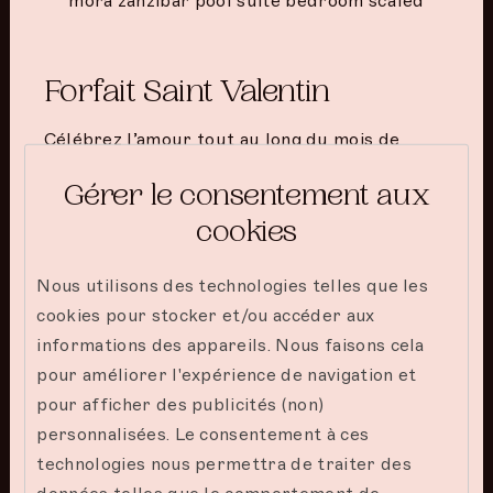
Forfait Saint Valentin
Célébrez l’amour tout au long du mois de
février avec notre forfait Saint-Valentin à The
Gérer le consentement aux
Mora Zanzibar. Profitez d’un séjour luxueux
cookies
de 3 nuits minimum et d’un massage en couple
de 40 minutes. Vivez des moments
Nous utilisons des technologies telles que les
romantiques durant tout le mois de février,
cookies pour stocker et/ou accéder aux
pour que chaque jour soit aussi spécial que la
informations des appareils. Nous faisons cela
Saint-Valentin
pour améliorer l'expérience de navigation et
Read more
pour afficher des publicités (non)
personnalisées. Le consentement à ces
technologies nous permettra de traiter des
données telles que le comportement de