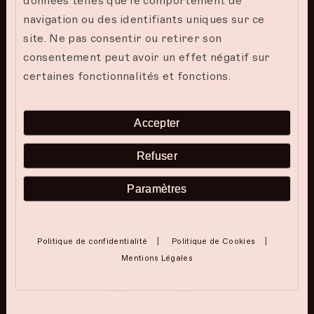
navigation ou des identifiants uniques sur ce
site. Ne pas consentir ou retirer son
Célébrez votre amour
consentement peut avoir un effet négatif sur
certaines fonctionnalités et fonctions.
Découvrez une escapade romantique parfaite
pour tous les couples souhaitant se retrouver
Accepter
et créer des souvenirs inoubliables. Profitez
d’un dîner romantique et de soins de spa
Refuser
relaxants dans le cadre serein de The Mora
Zanzibar.
Paramètres
Read more
|
|
Politique de confidentialité
Politique de Cookies
Mentions Légales